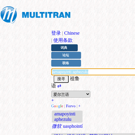
登录
|
Chinese
|
使用条款
词典
论坛
联络
祖鲁
语
⇄
+
G
o
o
g
l
e
|
Forvo
|
+
amapoyinti
aphezulu
微软
uasphointí