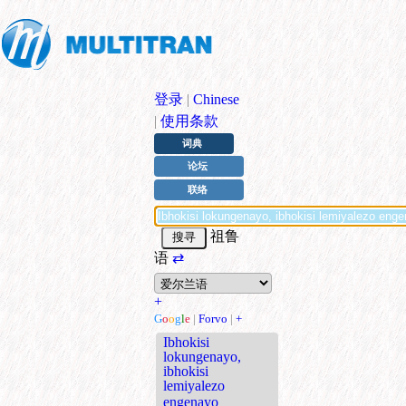
登录
|
Chinese
|
使用条款
词典
论坛
联络
祖鲁
语
⇄
+
G
o
o
g
l
e
|
Forvo
|
+
Ibhokisi
lokungenayo,
ibhokisi
lemiyalezo
engenayo