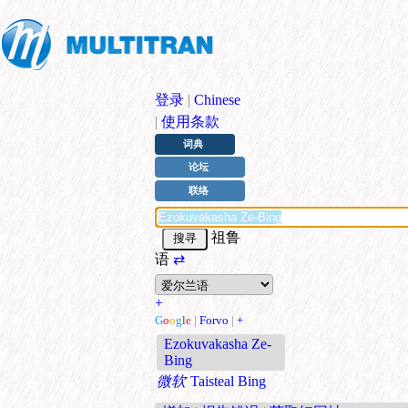
登录
|
Chinese
|
使用条款
词典
论坛
联络
祖鲁
语
⇄
+
G
o
o
g
l
e
|
Forvo
|
+
Ezokuvakasha Ze-
Bing
微软
Taisteal Bing