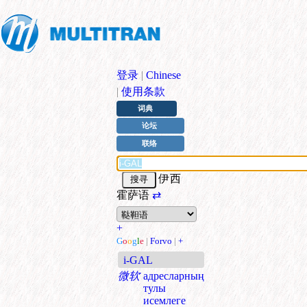
登录
|
Chinese
|
使用条款
词典
论坛
联络
伊西
霍萨语
⇄
+
G
o
o
g
l
e
|
Forvo
|
+
i-GAL
微软
адресларның
тулы
исемлеге