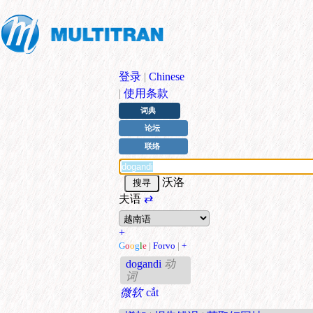
登录
|
Chinese
|
使用条款
词典
论坛
联络
沃洛
夫语
⇄
+
G
o
o
g
l
e
|
Forvo
|
+
dogandi
动
词
微软
cắt