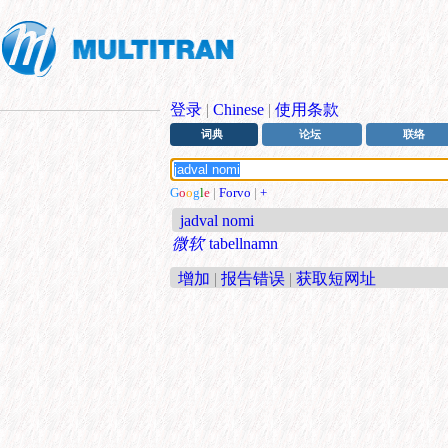
登录
|
Chinese
|
使用条款
词典
论坛
联络
G
o
o
g
l
e
|
Forvo
|
+
jadval nomi
微软
tabellnamn
增加
|
报告错误
|
获取短网址