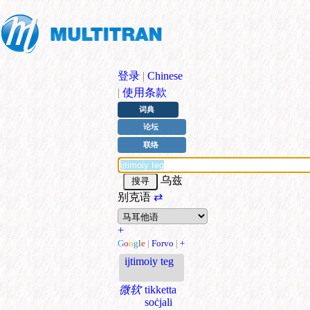
登录
|
Chinese
|
使用条款
词典
论坛
联络
乌兹
别克语
⇄
+
G
o
o
g
l
e
|
Forvo
|
+
ijtimoiy teg
微软
tikketta
soċjali