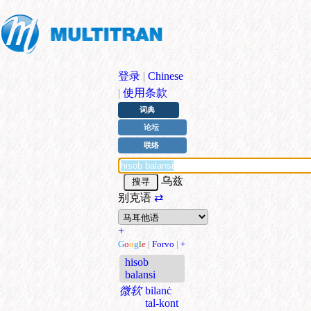
登录
|
Chinese
|
使用条款
词典
论坛
联络
乌兹
别克语
⇄
+
G
o
o
g
l
e
|
Forvo
|
+
hisob
balansi
微软
bilanċ
tal-kont