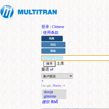
登录
|
Chinese
|
使用条款
词典
论坛
联络
土库
曼语
⇄
+
G
o
o
g
l
e
|
Forvo
|
+
derejä
göterme
微软
కేరెట్