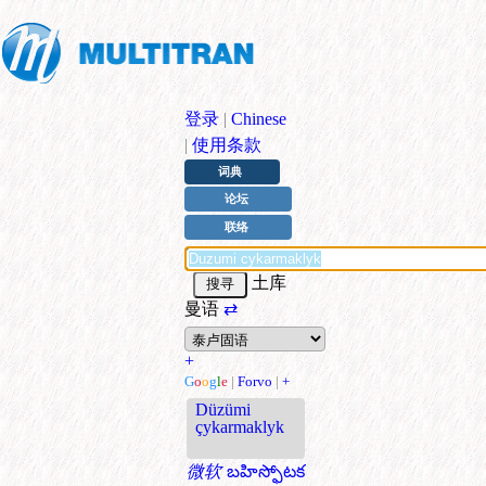
登录
|
Chinese
|
使用条款
词典
论坛
联络
土库
曼语
⇄
+
G
o
o
g
l
e
|
Forvo
|
+
Düzümi
çykarmaklyk
微软
బహిస్ఫోటక