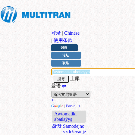
登录
|
Chinese
|
使用条款
词典
论坛
联络
土库
曼语
⇄
+
G
o
o
g
l
e
|
Forvo
|
+
Awtomatiki
abatlaýyş
微软
Samodejno
vzdrževanje