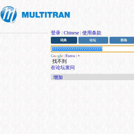
登录
|
Chinese
|
使用条款
词典
论坛
联络
G
o
o
g
l
e
|
Forvo
|
+
找不到
在论坛发问
增加