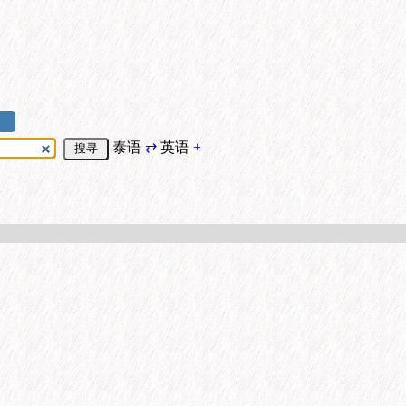
泰语
⇄
英语
+