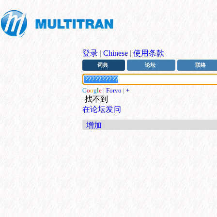
登录
|
Chinese
|
使用条款
词典
论坛
联络
G
o
o
g
l
e
|
Forvo
|
+
找不到
在论坛发问
增加