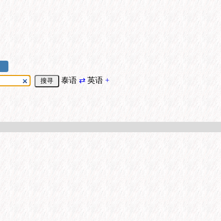
泰语
⇄
英语
+