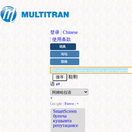
登录
|
Chinese
|
使用条款
词典
论坛
联络
鞑靼
语
⇄
+
G
o
o
g
l
e
|
Forvo
|
+
SmartScreen
буенча
кушымта
репутациясе