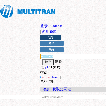
登录
|
Chinese
|
使用条款
词典
论坛
联络
鞑靼
语
⇄
阿姆哈
拉语
+
G
o
o
g
l
e
|
Forvo
|
+
找不到
增加
|
获取短网址
ADVERTISEMENT