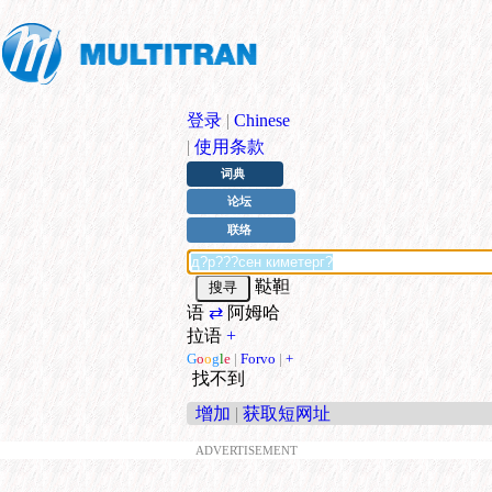
登录
|
Chinese
|
使用条款
词典
论坛
联络
鞑靼
语
⇄
阿姆哈
拉语
+
G
o
o
g
l
e
|
Forvo
|
+
找不到
增加
|
获取短网址
ADVERTISEMENT