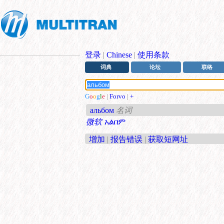
登录
|
Chinese
|
使用条款
词典
论坛
联络
G
o
o
g
l
e
|
Forvo
|
+
альбом
名词
微软
አልበም
增加
|
报告错误
|
获取短网址