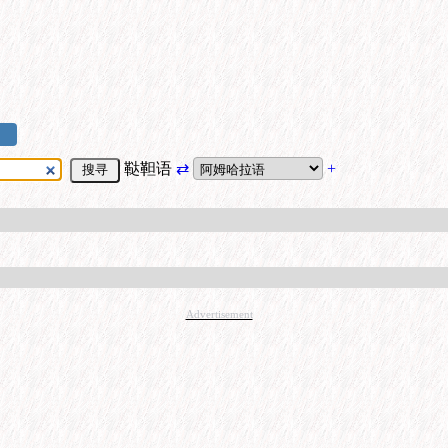
鞑靼语
⇄
+
Advertisement