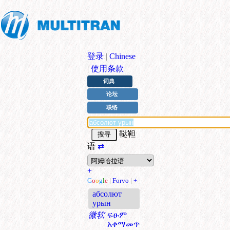
登录
|
Chinese
|
使用条款
词典
论坛
联络
鞑靼
语
⇄
+
G
o
o
g
l
e
|
Forvo
|
+
абсолют
урын
微软
ፍፁም
አቀማመጥ