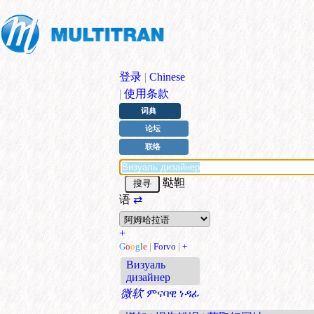
登录
|
Chinese
|
使用条款
词典
论坛
联络
鞑靼
语
⇄
+
G
o
o
g
l
e
|
Forvo
|
+
Визуаль
дизайнер
微软
ምናባዊ ነዳፊ