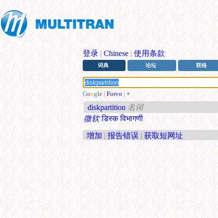
登录
|
Chinese
|
使用条款
词典
论坛
联络
G
o
o
g
l
e
|
Forvo
|
+
diskpartition
名词
微软
डिस्क विभागणी
增加
|
报告错误
|
获取短网址