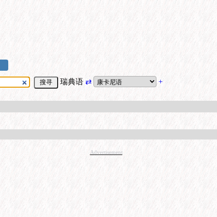
瑞典语
⇄
+
Advertisement