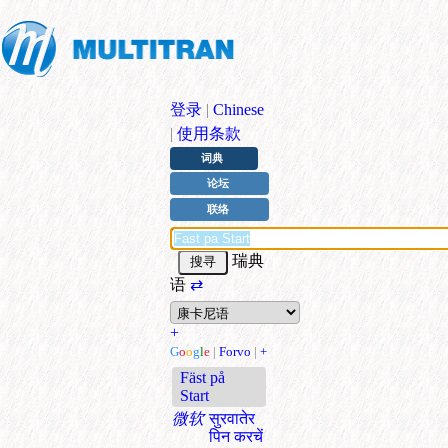
登录
|
Chinese
|
使用条款
词典
论坛
联络
瑞典
语
⇄
+
G
o
o
g
l
e
|
Forvo
|
+
Fäst på
Start
微软
सुरवातेर
पिन करचें