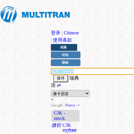
登录
|
Chinese
|
使用条款
词典
论坛
联络
瑞典
语
⇄
+
G
o
o
g
l
e
|
Forvo
|
+
CJK -
streck
微软
CJK
स्ट्रोक्स