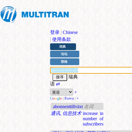
登录
|
Chinese
|
使用条款
词典
论坛
联络
瑞典
语
⇄
+
G
o
o
g
l
e
|
Forvo
|
+
abonnenttillväxt
名词
通讯, 信息技术
increase in
number of
subscribers