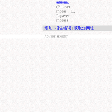
aguona,
(Papaver
rhoeas L.,
Papaver
rhoeas)
增加
|
报告错误
|
获取短网址
ADVERTISEMENT