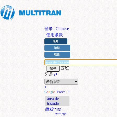
登录
|
Chinese
|
使用条款
词典
论坛
联络
西班
牙语
⇄
+
G
o
o
g
l
e
|
Forvo
|
+
área de
trazado
微软
אזור
התוויית