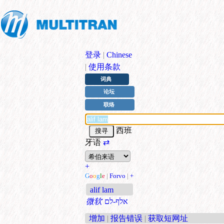
登录
|
Chinese
|
使用条款
词典
论坛
联络
西班
牙语
⇄
+
G
o
o
g
l
e
|
Forvo
|
+
alif lam
微软
אלף-לם
增加
|
报告错误
|
获取短网址