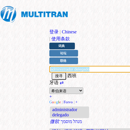
登录
|
Chinese
|
使用条款
词典
论坛
联络
西班
牙语
⇄
+
G
o
o
g
l
e
|
Forvo
|
+
administrador
delegado
微软
מנהל מוסמך