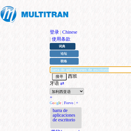
登录
|
Chinese
|
使用条款
词典
论坛
联络
西班
牙语
⇄
+
G
o
o
g
l
e
|
Forvo
|
+
barra de
aplicaciones
de escritorio