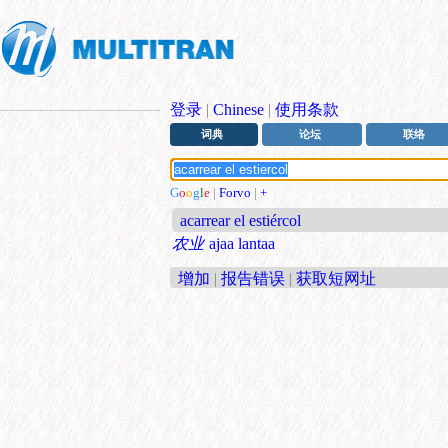
登录
|
Chinese
|
使用条款
词典
论坛
联络
G
o
o
g
l
e
|
Forvo
|
+
acarrear el estiércol
农业
ajaa lantaa
增加
|
报告错误
|
获取短网址