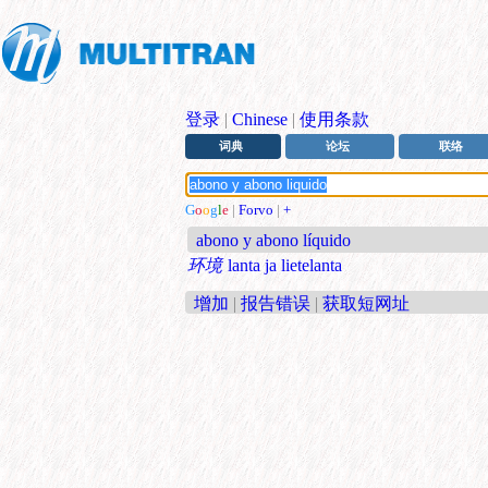
登录
|
Chinese
|
使用条款
词典
论坛
联络
G
o
o
g
l
e
|
Forvo
|
+
abono y abono líquido
环境
lanta ja lietelanta
增加
|
报告错误
|
获取短网址