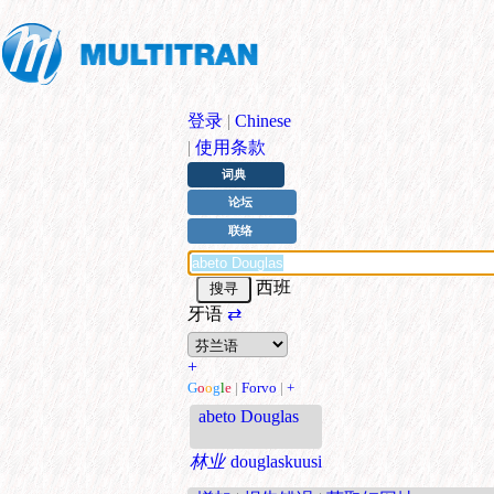
登录
|
Chinese
|
使用条款
词典
论坛
联络
西班
牙语
⇄
+
G
o
o
g
l
e
|
Forvo
|
+
abeto Douglas
林业
douglaskuusi