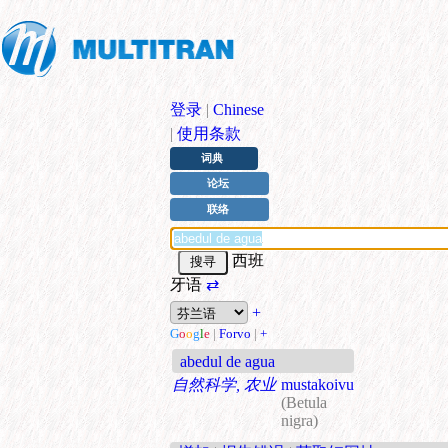
登录
|
Chinese
|
使用条款
词典
论坛
联络
西班
牙语
⇄
+
G
o
o
g
l
e
|
Forvo
|
+
abedul de agua
自然科学, 农业
mustakoivu
(Betula
nigra)