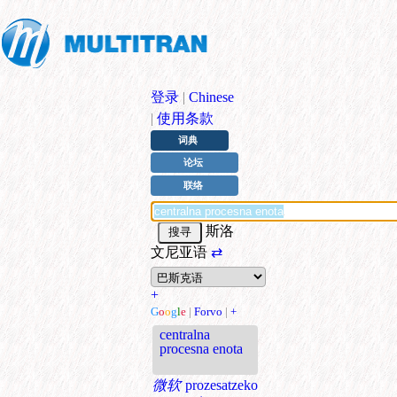
登录
|
Chinese
|
使用条款
词典
论坛
联络
斯洛
文尼亚语
⇄
+
G
o
o
g
l
e
|
Forvo
|
+
centralna
procesna enota
微软
prozesatzeko