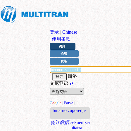
登录
|
Chinese
|
使用条款
词典
论坛
联络
斯洛
文尼亚语
⇄
+
G
o
o
g
l
e
|
Forvo
|
+
binarno zaporedje
统计数据
sekuentzia
bitarra