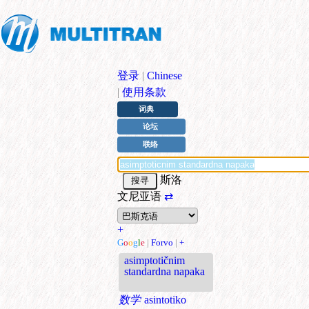
登录
|
Chinese
|
使用条款
词典
论坛
联络
斯洛
文尼亚语
⇄
+
G
o
o
g
l
e
|
Forvo
|
+
asimptotičnim
standardna napaka
数学
asintotiko