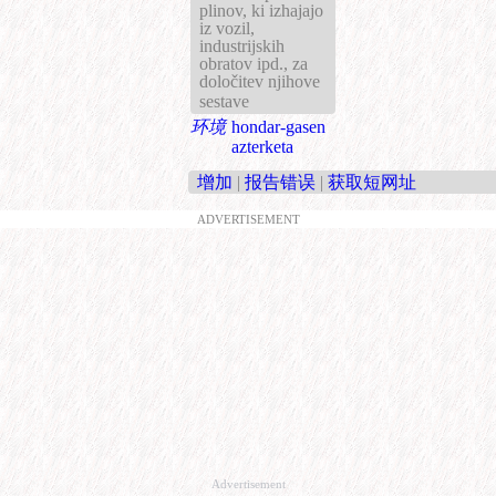
plinov, ki izhajajo
iz vozil,
industrijskih
obratov ipd., za
določitev njihove
sestave
环境
hondar-gasen
azterketa
增加
|
报告错误
|
获取短网址
ADVERTISEMENT
Advertisement