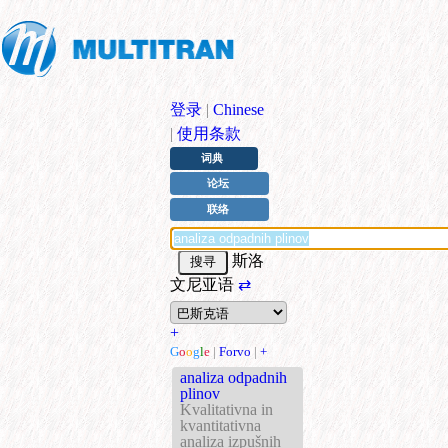
登录
|
Chinese
|
使用条款
词典
论坛
联络
斯洛
文尼亚语
⇄
+
G
o
o
g
l
e
|
Forvo
|
+
analiza odpadnih
plinov
Kvalitativna in
kvantitativna
analiza izpušnih