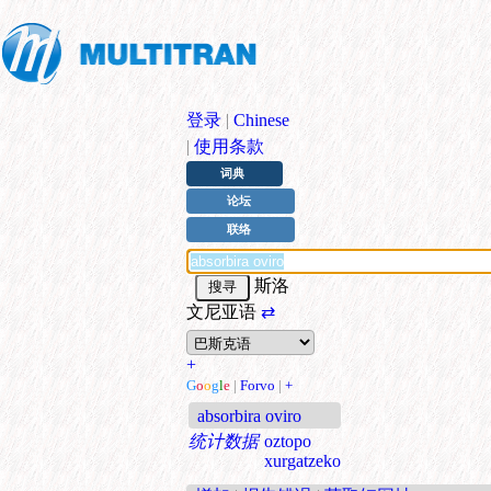
登录
|
Chinese
|
使用条款
词典
论坛
联络
斯洛
文尼亚语
⇄
+
G
o
o
g
l
e
|
Forvo
|
+
absorbira oviro
统计数据
oztopo
xurgatzeko