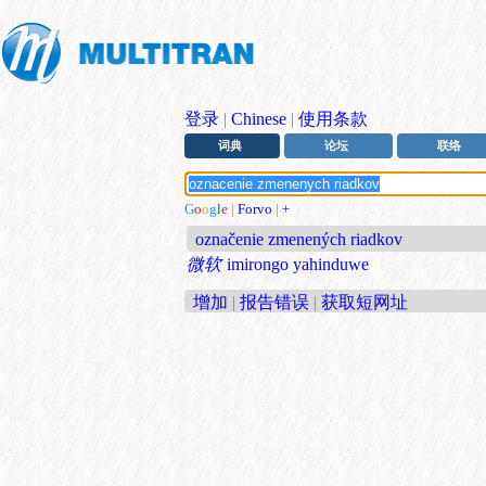
登录
|
Chinese
|
使用条款
词典
论坛
联络
G
o
o
g
l
e
|
Forvo
|
+
označenie zmenených riadkov
微软
imirongo yahinduwe
增加
|
报告错误
|
获取短网址