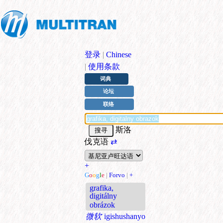
登录
|
Chinese
|
使用条款
词典
论坛
联络
斯洛
伐克语
⇄
+
G
o
o
g
l
e
|
Forvo
|
+
grafika,
digitálny
obrázok
微软
igishushanyo