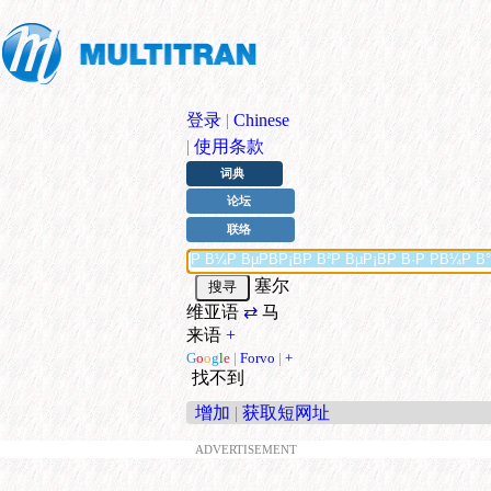
登录
|
Chinese
|
使用条款
词典
论坛
联络
塞尔
维亚语
⇄
马
来语
+
G
o
o
g
l
e
|
Forvo
|
+
找不到
增加
|
获取短网址
ADVERTISEMENT