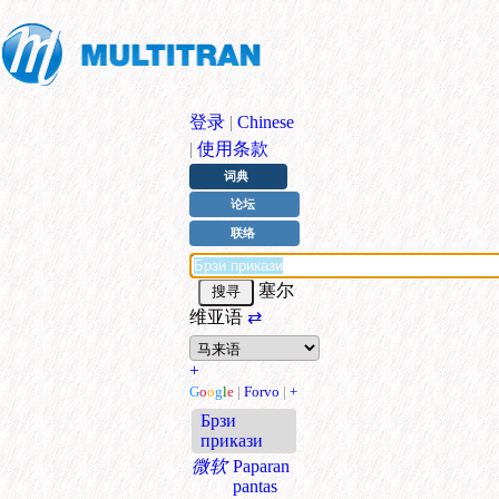
登录
|
Chinese
|
使用条款
词典
论坛
联络
塞尔
维亚语
⇄
+
G
o
o
g
l
e
|
Forvo
|
+
Брзи
прикази
微软
Paparan
pantas