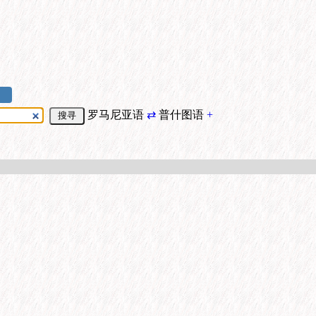
罗马尼亚语
⇄
普什图语
+