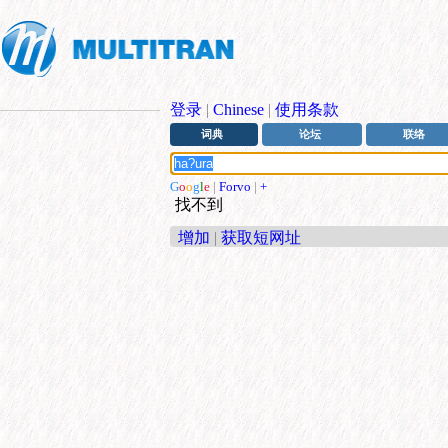
登录
|
Chinese
|
使用条款
词典
论坛
联络
G
o
o
g
l
e
|
Forvo
|
+
找不到
增加
|
获取短网址