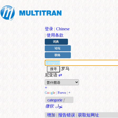
登录
|
Chinese
|
使用条款
词典
论坛
联络
罗马
尼亚语
⇄
+
G
o
o
g
l
e
|
Forvo
|
+
categorie
f
微软
ټولۍ
增加
|
报告错误
|
获取短网址