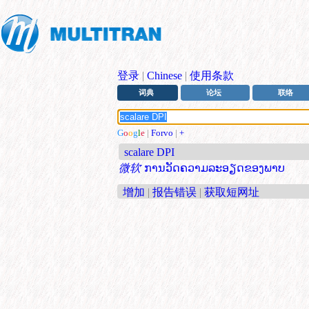
登录
|
Chinese
|
使用条款
词典
论坛
联络
G
o
o
g
l
e
|
Forvo
|
+
scalare DPI
微软
ການວັດຄວາມລະອຽດຂອງພາບ
增加
|
报告错误
|
获取短网址