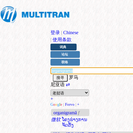
登录
|
Chinese
|
使用条款
词典
论坛
联络
罗马
尼亚语
⇄
+
G
o
o
g
l
e
|
Forvo
|
+
organigramă
f
微软
ໂຄງຮ່າງການ
ຈັດຕັ້ງ