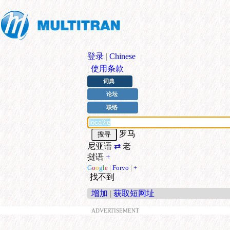
登录
|
Chinese
|
使用条款
词典
论坛
联络
罗马
尼亚语
⇄
老
挝语
+
G
o
o
g
l
e
|
Forvo
|
+
找不到
增加
|
获取短网址
ADVERTISEMENT