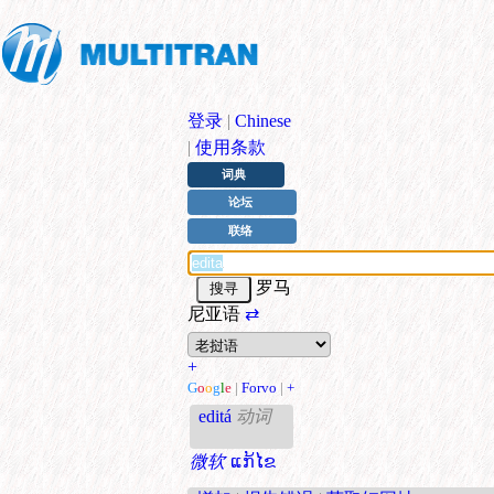
登录
|
Chinese
|
使用条款
词典
论坛
联络
罗马
尼亚语
⇄
+
G
o
o
g
l
e
|
Forvo
|
+
editá
动词
微软
ແກ້ໄຂ