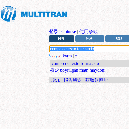
登录
|
Chinese
|
使用条款
词典
论坛
联络
G
o
o
g
l
e
|
Forvo
|
+
campo de texto formatado
微软
boyitilgan matn maydoni
增加
|
报告错误
|
获取短网址