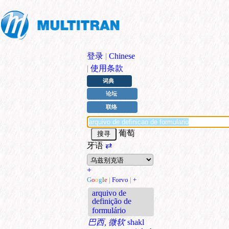
登录
|
Chinese
|
使用条款
词典
论坛
联络
葡萄
牙语
⇄
+
G
o
o
g
l
e
|
Forvo
|
+
arquivo de
definição de
formulário
巴西, 微软
shakl