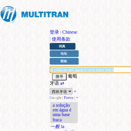
登录
|
Chinese
|
使用条款
词典
论坛
联络
葡萄
牙语
⇄
+
G
o
o
g
l
e
|
Forvo
|
+
a solução
em água é
uma base
fraca
一般
la