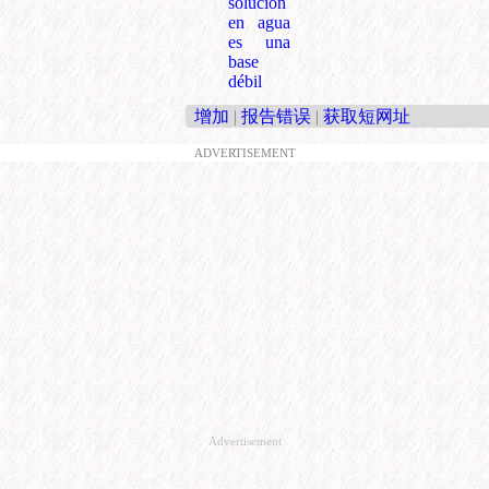
solución
en agua
es una
base
débil
增加
|
报告错误
|
获取短网址
ADVERTISEMENT
Advertisement